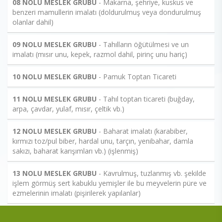
08 NOLU MESLEK GRUBU
- Makarna, şehriye, kuskus ve
benzeri mamullerin imalatı (doldurulmuş veya dondurulmuş
olanlar dahil)
09 NOLU MESLEK GRUBU
- Tahılların öğütülmesi ve un
imalatı (mısır unu, kepek, razmol dahil, pirinç unu hariç)
10 NOLU MESLEK GRUBU
- Pamuk Toptan Ticareti
11 NOLU MESLEK GRUBU
- Tahıl toptan ticareti (buğday,
arpa, çavdar, yulaf, mısır, çeltik vb.)
12 NOLU MESLEK GRUBU
- Baharat imalatı (karabiber,
kırmızı toz/pul biber, hardal unu, tarçın, yenibahar, damla
sakızı, baharat karışımları vb.) (işlenmiş)
13 NOLU MESLEK GRUBU
- Kavrulmuş, tuzlanmış vb. şekilde
işlem görmüş sert kabuklu yemişler ile bu meyvelerin püre ve
ezmelerinin imalatı (pişirilerek yapılanlar)