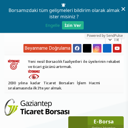
×
Borsamızdaki tüm gelişmeleri bildirim olarak almak
ister misiniz ?
Engelle
İzin Ver
Powered by SendPulse
TR
Beyanname Doğrulama
Yeni nesil Borsacılık faaliyetleri ile üyelerinin rekabet
ve ticari gücünü artırmak.
2030 yılına kadar Ticaret Borsaları İşlem Hacmi
sıralamasında ilk 3’te yer almak.
E-Borsa
Online İşlemler