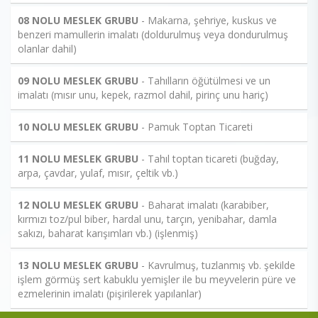
08 NOLU MESLEK GRUBU
- Makarna, şehriye, kuskus ve
benzeri mamullerin imalatı (doldurulmuş veya dondurulmuş
olanlar dahil)
09 NOLU MESLEK GRUBU
- Tahılların öğütülmesi ve un
imalatı (mısır unu, kepek, razmol dahil, pirinç unu hariç)
10 NOLU MESLEK GRUBU
- Pamuk Toptan Ticareti
11 NOLU MESLEK GRUBU
- Tahıl toptan ticareti (buğday,
arpa, çavdar, yulaf, mısır, çeltik vb.)
12 NOLU MESLEK GRUBU
- Baharat imalatı (karabiber,
kırmızı toz/pul biber, hardal unu, tarçın, yenibahar, damla
sakızı, baharat karışımları vb.) (işlenmiş)
13 NOLU MESLEK GRUBU
- Kavrulmuş, tuzlanmış vb. şekilde
işlem görmüş sert kabuklu yemişler ile bu meyvelerin püre ve
ezmelerinin imalatı (pişirilerek yapılanlar)