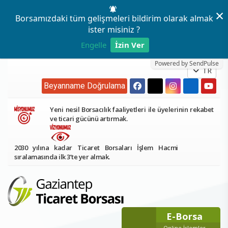
×
Borsamızdaki tüm gelişmeleri bildirim olarak almak
ister misiniz ?
Engelle
İzin Ver
Powered by SendPulse
TR
Beyanname Doğrulama
Yeni nesil Borsacılık faaliyetleri ile üyelerinin rekabet
ve ticari gücünü artırmak.
2030 yılına kadar Ticaret Borsaları İşlem Hacmi
sıralamasında ilk 3’te yer almak.
E-Borsa
Online İşlemler