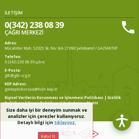
İLETİŞİM
0(342) 238 08 39
ÇAĞRI MERKEZİ
Adres:
Mücahitler Mah. 52025 Sk. No: 8/A 27090 Şehitkamil / GAZİANTEP
Telefon:
0 (342) 238 08 39 (pbx)
E-Posta:
gtb@gtb.org.tr
KEP Adresi:
gantepticborsasi@hs01.kep.tr
Kişisel Verilerin Korunması ve İşlenmesi Politikası
|
Gizlilik
Politikası
|
Çerez Politikası
|
Aydınlatma Metni
Size daha iyi bir deneyim sunmak ve
analizler için çerezler kullanıyoruz.
Detaylı bilgi için
tıklayınız.
Kabul Et