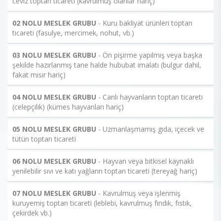
ceviz toptan ticareti (kavrulmuş olanlar hariç)
02 NOLU MESLEK GRUBU
- Kuru bakliyat ürünleri toptan
ticareti (fasulye, mercimek, nohut, vb.)
03 NOLU MESLEK GRUBU
- Ön pişirme yapılmış veya başka
şekilde hazırlanmış tane halde hububat imalatı (bulgur dahil,
fakat mısır hariç)
04 NOLU MESLEK GRUBU
- Canlı hayvanların toptan ticareti
(celepçilik) (kümes hayvanları hariç)
05 NOLU MESLEK GRUBU
- Uzmanlaşmamış gıda, içecek ve
tütün toptan ticareti
06 NOLU MESLEK GRUBU
- Hayvan veya bitkisel kaynaklı
yenilebilir sıvı ve katı yağların toptan ticareti (tereyağ hariç)
07 NOLU MESLEK GRUBU
- Kavrulmuş veya işlenmiş
kuruyemiş toptan ticareti (leblebi, kavrulmuş fındık, fıstık,
çekirdek vb.)