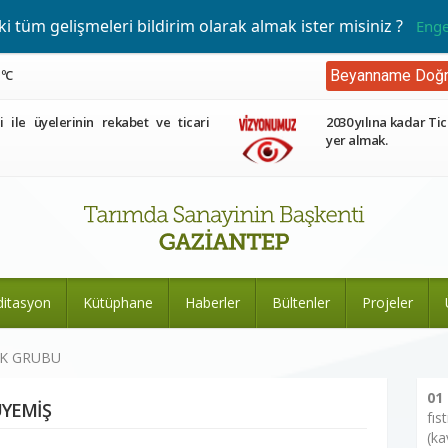
 tüm gelişmeleri bildirim olarak almak ister misiniz ?
Enge
 ºC
Beyanname Doğr
ri ile üyelerinin rekabet ve ticari
2030 yılına kadar Tic
yer almak.
ditasyon
Kütüphane
Haberler
Bültenler
Projeler
EK GRUBU
01
YEMİŞ
fıs
(ka