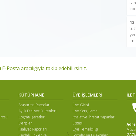
tar
kar
13
tuz
yem
ima
 E-Posta aracılığıyla takip edebilirsiniz.
KÜTÜPHANE
ÜYE İŞLEMLERİ
İLET
Araştırma Raporları
Üye Girişi
Aylık Faaliyet Bültenleri
Üye Sorgulama
ürosu
Coğrafi İşaretler
İthalat ve İhracat Yapanlar
Dergiler
Listesi
Adre
Faaliyet Raporları
Üye Temsilciliği
Mücah
GAZİ
Faydalı Linkler ve
Formlar ve Dilekçeler