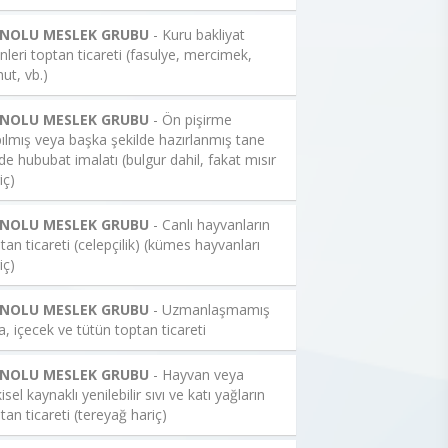
 NOLU MESLEK GRUBU
- Kuru bakliyat
nleri toptan ticareti (fasulye, mercimek,
ut, vb.)
 NOLU MESLEK GRUBU
- Ön pişirme
ılmış veya başka şekilde hazırlanmış tane
de hububat imalatı (bulgur dahil, fakat mısır
iç)
 NOLU MESLEK GRUBU
- Canlı hayvanların
tan ticareti (celepçilik) (kümes hayvanları
iç)
 NOLU MESLEK GRUBU
- Uzmanlaşmamış
a, içecek ve tütün toptan ticareti
 NOLU MESLEK GRUBU
- Hayvan veya
kisel kaynaklı yenilebilir sıvı ve katı yağların
tan ticareti (tereyağ hariç)