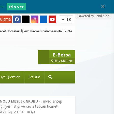
×
lle
İzin Ver
Powered by SendPulse
ulama
TR
aret Borsaları İşlem Hacmi sıralamasında ilk 3’te
E-Borsa
Online İşlemler
Üye İşlemleri
İletişim
 NOLU MESLEK GRUBU
- Fındık, antep
tığı, yer fıstığı ve ceviz toptan ticareti
vrulmuş olanlar hariç)