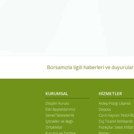
Borsamızla ilgili haberleri ve duyuruları
KURUMSAL
HİZMETLER
Disiplin Kurulu
Antep Fıstığı Lisanslı
Eski Başkanlarımız
Deposu
Genel Sekreterlik
Canlı Hayvan Tescil B
İştirakler ve Bağlı
Dış Ticaret İstihbaratı
Ortaklıklar
Fıstıkçılar Sitesi İrtibat
Kuruluş ve Tarihçe
Bürosu