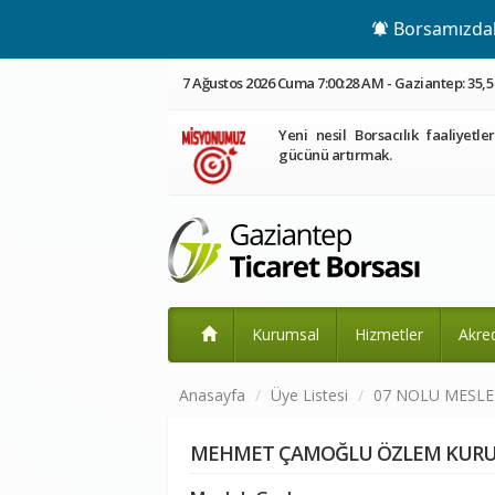
Borsamızdaki
7 Ağustos 2026 Cuma 7:00:29 AM - Gaziantep: 35,5
Yeni nesil Borsacılık faaliyetle
gücünü artırmak.
Kurumsal
Hizmetler
Akre
Anasayfa
Üye Listesi
07 NOLU MESL
MEHMET ÇAMOĞLU ÖZLEM KURU