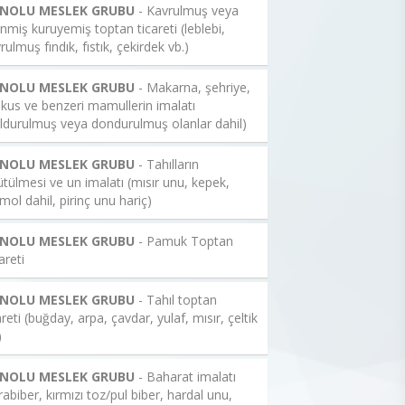
 NOLU MESLEK GRUBU
- Kavrulmuş veya
enmiş kuruyemiş toptan ticareti (leblebi,
rulmuş fındık, fıstık, çekirdek vb.)
 NOLU MESLEK GRUBU
- Makarna, şehriye,
kus ve benzeri mamullerin imalatı
ldurulmuş veya dondurulmuş olanlar dahil)
 NOLU MESLEK GRUBU
- Tahılların
tülmesi ve un imalatı (mısır unu, kepek,
mol dahil, pirinç unu hariç)
 NOLU MESLEK GRUBU
- Pamuk Toptan
areti
 NOLU MESLEK GRUBU
- Tahıl toptan
areti (buğday, arpa, çavdar, yulaf, mısır, çeltik
)
 NOLU MESLEK GRUBU
- Baharat imalatı
rabiber, kırmızı toz/pul biber, hardal unu,