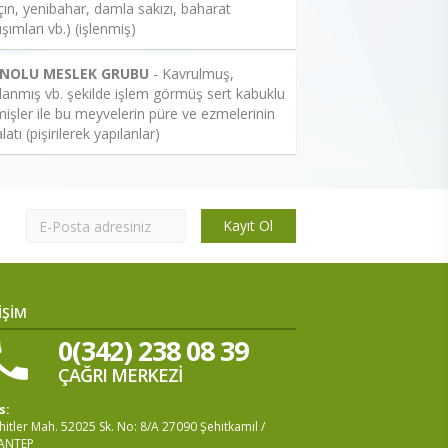
çın, yenibahar, damla sakızı, baharat
ışımları vb.) (işlenmiş)
 NOLU MESLEK GRUBU
- Kavrulmuş,
lanmış vb. şekilde işlem görmüş sert kabuklu
işler ile bu meyvelerin püre ve ezmelerinin
latı (pişirilerek yapılanlar)
Kayıt Ol
İŞİM
0(342) 238 08 39
ÇAĞRI MERKEZİ
s:
itler Mah. 52025 Sk. No: 8/A 27090 Şehitkamil /
ANTEP