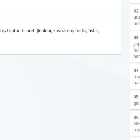
02
ürü
noh
 toptan ticareti (leblebi, kavrulmuş fındık, fıstık,
03
yap
hal
har
04
top
har
05
gıd
06
bit
top