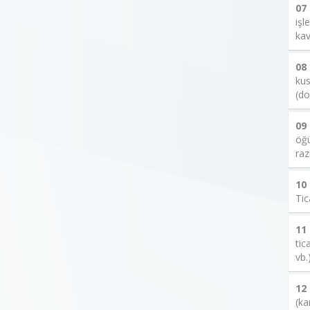
07
işl
kav
08
kus
(do
09
öğü
raz
10
Tic
11
tic
vb.
12
(ka