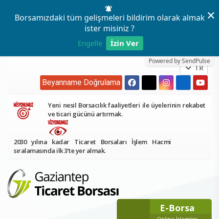
×
Borsamızdaki tüm gelişmeleri bildirim olarak almak
ister misiniz ?
Engelle
İzin Ver
Powered by SendPulse
TR
Beyanname Doğrulama
Yeni nesil Borsacılık faaliyetleri ile üyelerinin rekabet
ve ticari gücünü artırmak.
2030 yılına kadar Ticaret Borsaları İşlem Hacmi
sıralamasında ilk 3’te yer almak.
E-Borsa
Online İşlemler