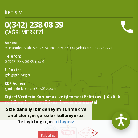
İLETİŞİM
0(342) 238 08 39
ÇAĞRI MERKEZİ
Adres:
Mücahitler Mah. 52025 Sk. No: 8/A 27090 Şehitkamil / GAZİANTEP
Telefon:
0 (342) 238 08 39 (pbx)
E-Posta:
gtb@gtb.org.tr
KEP Adresi:
gantepticborsasi@hs01.kep.tr
Kişisel Verilerin Korunması ve İşlenmesi Politikası
|
Gizlilik
Politikası
|
Çerez Politikası
|
Aydınlatma Metni
Size daha iyi bir deneyim sunmak ve
analizler için çerezler kullanıyoruz.
Detaylı bilgi için
tıklayınız.
Kabul Et