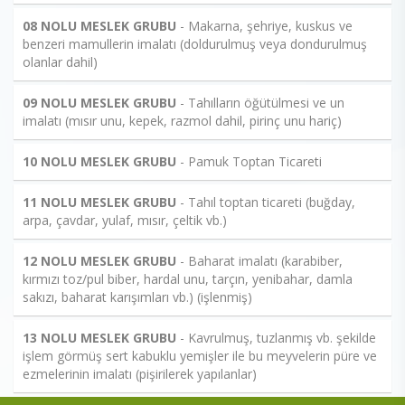
08 NOLU MESLEK GRUBU
- Makarna, şehriye, kuskus ve
benzeri mamullerin imalatı (doldurulmuş veya dondurulmuş
olanlar dahil)
09 NOLU MESLEK GRUBU
- Tahılların öğütülmesi ve un
imalatı (mısır unu, kepek, razmol dahil, pirinç unu hariç)
10 NOLU MESLEK GRUBU
- Pamuk Toptan Ticareti
11 NOLU MESLEK GRUBU
- Tahıl toptan ticareti (buğday,
arpa, çavdar, yulaf, mısır, çeltik vb.)
12 NOLU MESLEK GRUBU
- Baharat imalatı (karabiber,
kırmızı toz/pul biber, hardal unu, tarçın, yenibahar, damla
sakızı, baharat karışımları vb.) (işlenmiş)
13 NOLU MESLEK GRUBU
- Kavrulmuş, tuzlanmış vb. şekilde
işlem görmüş sert kabuklu yemişler ile bu meyvelerin püre ve
ezmelerinin imalatı (pişirilerek yapılanlar)