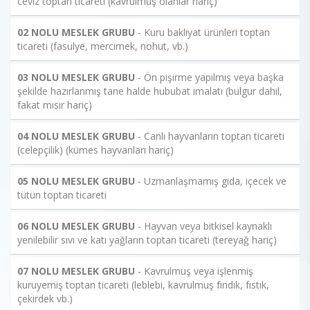
ceviz toptan ticareti (kavrulmuş olanlar hariç)
02 NOLU MESLEK GRUBU
- Kuru bakliyat ürünleri toptan
ticareti (fasulye, mercimek, nohut, vb.)
03 NOLU MESLEK GRUBU
- Ön pişirme yapılmış veya başka
şekilde hazırlanmış tane halde hububat imalatı (bulgur dahil,
fakat mısır hariç)
04 NOLU MESLEK GRUBU
- Canlı hayvanların toptan ticareti
(celepçilik) (kümes hayvanları hariç)
05 NOLU MESLEK GRUBU
- Uzmanlaşmamış gıda, içecek ve
tütün toptan ticareti
06 NOLU MESLEK GRUBU
- Hayvan veya bitkisel kaynaklı
yenilebilir sıvı ve katı yağların toptan ticareti (tereyağ hariç)
07 NOLU MESLEK GRUBU
- Kavrulmuş veya işlenmiş
kuruyemiş toptan ticareti (leblebi, kavrulmuş fındık, fıstık,
çekirdek vb.)