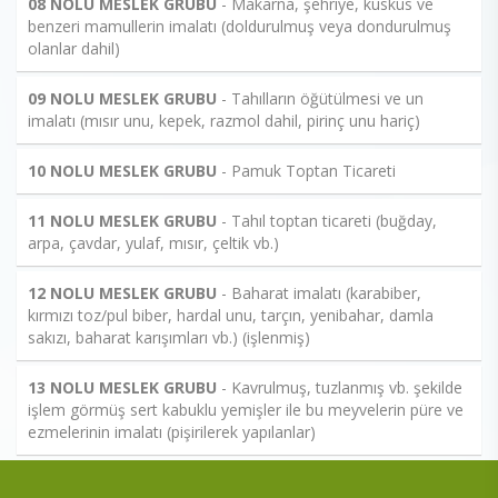
08 NOLU MESLEK GRUBU
- Makarna, şehriye, kuskus ve
benzeri mamullerin imalatı (doldurulmuş veya dondurulmuş
olanlar dahil)
09 NOLU MESLEK GRUBU
- Tahılların öğütülmesi ve un
imalatı (mısır unu, kepek, razmol dahil, pirinç unu hariç)
10 NOLU MESLEK GRUBU
- Pamuk Toptan Ticareti
11 NOLU MESLEK GRUBU
- Tahıl toptan ticareti (buğday,
arpa, çavdar, yulaf, mısır, çeltik vb.)
12 NOLU MESLEK GRUBU
- Baharat imalatı (karabiber,
kırmızı toz/pul biber, hardal unu, tarçın, yenibahar, damla
sakızı, baharat karışımları vb.) (işlenmiş)
13 NOLU MESLEK GRUBU
- Kavrulmuş, tuzlanmış vb. şekilde
işlem görmüş sert kabuklu yemişler ile bu meyvelerin püre ve
ezmelerinin imalatı (pişirilerek yapılanlar)