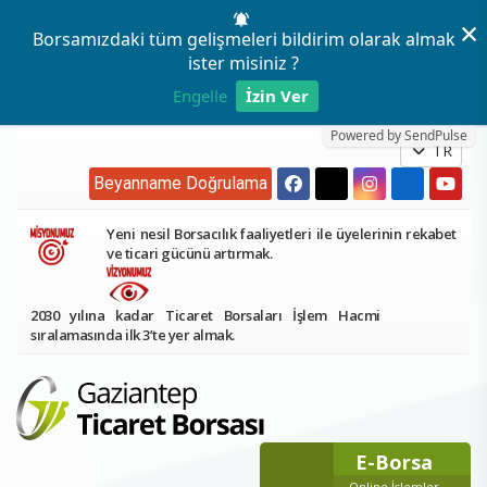
×
Borsamızdaki tüm gelişmeleri bildirim olarak almak
ister misiniz ?
Engelle
İzin Ver
Powered by SendPulse
TR
Beyanname Doğrulama
Yeni nesil Borsacılık faaliyetleri ile üyelerinin rekabet
ve ticari gücünü artırmak.
2030 yılına kadar Ticaret Borsaları İşlem Hacmi
sıralamasında ilk 3’te yer almak.
E-Borsa
Online İşlemler