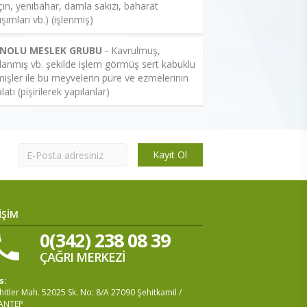
çın, yenibahar, damla sakızı, baharat
ışımları vb.) (işlenmiş)
 NOLU MESLEK GRUBU
- Kavrulmuş,
lanmış vb. şekilde işlem görmüş sert kabuklu
işler ile bu meyvelerin püre ve ezmelerinin
latı (pişirilerek yapılanlar)
Kayıt Ol
İŞİM
0(342) 238 08 39
ÇAĞRI MERKEZİ
s:
itler Mah. 52025 Sk. No: 8/A 27090 Şehitkamil /
ANTEP