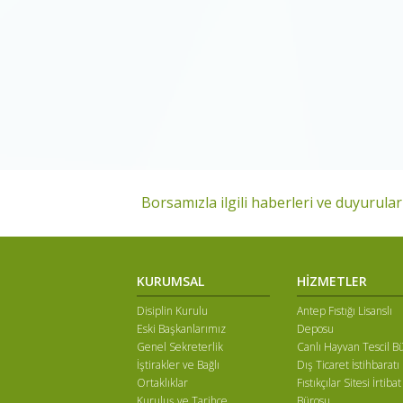
Borsamızla ilgili haberleri ve duyuruları
KURUMSAL
HİZMETLER
Disiplin Kurulu
Antep Fıstığı Lisanslı
Eski Başkanlarımız
Deposu
Genel Sekreterlik
Canlı Hayvan Tescil B
İştirakler ve Bağlı
Dış Ticaret İstihbaratı
Ortaklıklar
Fıstıkçılar Sitesi İrtibat
Kuruluş ve Tarihçe
Bürosu