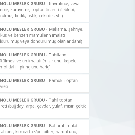
 NOLU MESLEK GRUBU
- Kavrulmuş veya
enmiş kuruyemiş toptan ticareti (leblebi,
rulmuş fındık, fıstık, çekirdek vb.)
 NOLU MESLEK GRUBU
- Makarna, şehriye,
kus ve benzeri mamullerin imalatı
ldurulmuş veya dondurulmuş olanlar dahil)
 NOLU MESLEK GRUBU
- Tahılların
tülmesi ve un imalatı (mısır unu, kepek,
mol dahil, pirinç unu hariç)
 NOLU MESLEK GRUBU
- Pamuk Toptan
areti
 NOLU MESLEK GRUBU
- Tahıl toptan
areti (buğday, arpa, çavdar, yulaf, mısır, çeltik
)
 NOLU MESLEK GRUBU
- Baharat imalatı
rabiber, kırmızı toz/pul biber, hardal unu,