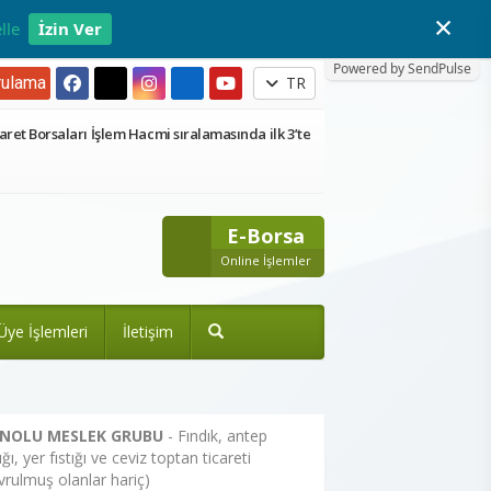
×
lle
İzin Ver
Powered by SendPulse
ulama
TR
aret Borsaları İşlem Hacmi sıralamasında ilk 3’te
E-Borsa
Online İşlemler
Üye İşlemleri
İletişim
 NOLU MESLEK GRUBU
- Fındık, antep
tığı, yer fıstığı ve ceviz toptan ticareti
vrulmuş olanlar hariç)