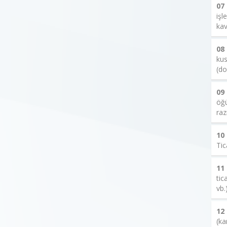
07
işl
kav
08
kus
(do
09
öğü
raz
10
Tic
11
tic
vb.
12
(ka