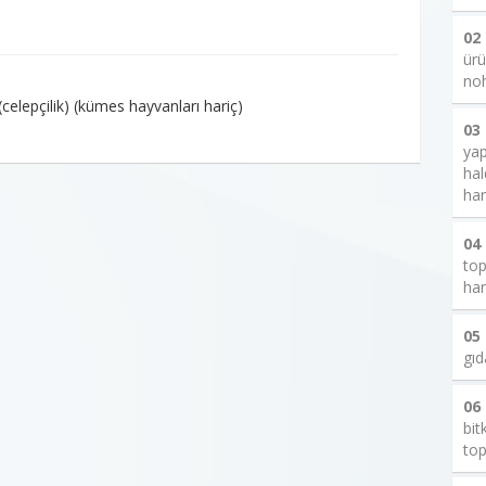
02
ürü
noh
(celepçilik) (kümes hayvanları hariç)
03
yap
hal
har
04
top
har
05
gıd
06
bit
top