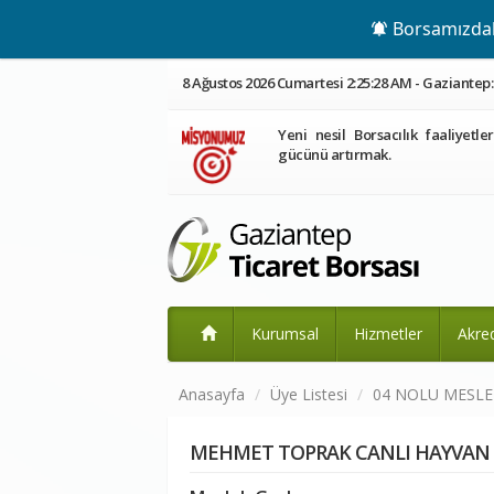
Borsamızdaki
8 Ağustos 2026 Cumartesi 2:25:28 AM - Gaziantep: 
Yeni nesil Borsacılık faaliyetle
gücünü artırmak.
Kurumsal
Hizmetler
Akre
Anasayfa
Üye Listesi
04 NOLU MESL
MEHMET TOPRAK CANLI HAYVAN E