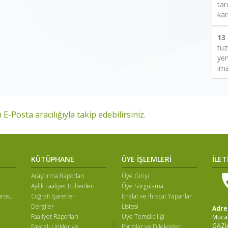
tar
kar
13
tuz
yem
ima
 E-Posta aracılığıyla takip edebilirsiniz.
KÜTÜPHANE
ÜYE İŞLEMLERİ
İLET
Araştırma Raporları
Üye Girişi
Aylık Faaliyet Bültenleri
Üye Sorgulama
ürosu
Coğrafi İşaretler
İthalat ve İhracat Yapanlar
Dergiler
Listesi
Adre
Faaliyet Raporları
Üye Temsilciliği
Mücah
GAZİ
Faydalı Linkler ve
Formlar ve Dilekçeler