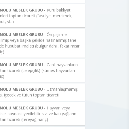
 NOLU MESLEK GRUBU
- Kuru bakliyat
nleri toptan ticareti (fasulye, mercimek,
ut, vb.)
 NOLU MESLEK GRUBU
- Ön pişirme
ılmış veya başka şekilde hazırlanmış tane
de hububat imalatı (bulgur dahil, fakat mısır
iç)
 NOLU MESLEK GRUBU
- Canlı hayvanların
tan ticareti (celepçilik) (kümes hayvanları
iç)
 NOLU MESLEK GRUBU
- Uzmanlaşmamış
a, içecek ve tütün toptan ticareti
 NOLU MESLEK GRUBU
- Hayvan veya
kisel kaynaklı yenilebilir sıvı ve katı yağların
tan ticareti (tereyağ hariç)