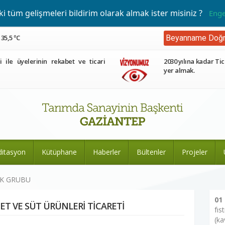
 tüm gelişmeleri bildirim olarak almak ister misiniz ?
Enge
35,5 ºC
Beyanname Doğr
ri ile üyelerinin rekabet ve ticari
2030 yılına kadar Tic
yer almak.
ditasyon
Kütüphane
Haberler
Bültenler
Projeler
EK GRUBU
01
T VE SÜT ÜRÜNLERİ TİCARETİ
fıs
(ka