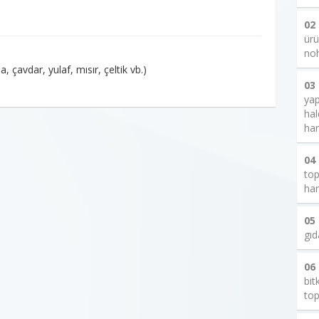
02
ürü
noh
, çavdar, yulaf, mısır, çeltik vb.)
03
yap
hal
har
04
top
har
05
gıd
06
bit
top