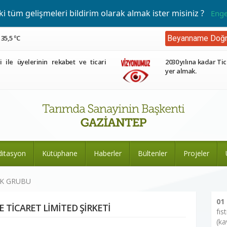
 tüm gelişmeleri bildirim olarak almak ister misiniz ?
Enge
35,5 ºC
Beyanname Doğr
ri ile üyelerinin rekabet ve ticari
2030 yılına kadar Tic
yer almak.
ditasyon
Kütüphane
Haberler
Bültenler
Projeler
EK GRUBU
01
E TİCARET LİMİTED ŞİRKETİ
fıs
(ka