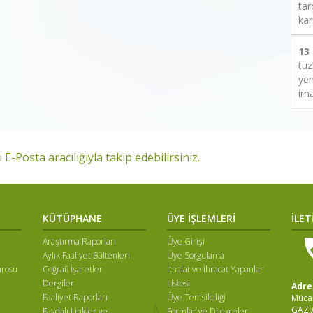
tar
kar
13
tuz
yem
ima
 E-Posta aracılığıyla takip edebilirsiniz.
KÜTÜPHANE
ÜYE İŞLEMLERİ
İLET
Araştırma Raporları
Üye Girişi
Aylık Faaliyet Bültenleri
Üye Sorgulama
ürosu
Coğrafi İşaretler
İthalat ve İhracat Yapanlar
Dergiler
Listesi
Adre
Faaliyet Raporları
Üye Temsilciliği
Mücah
GAZİ
Faydalı Linkler ve
Formlar ve Dilekçeler