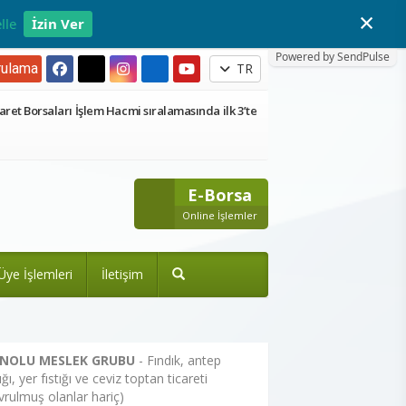
×
lle
İzin Ver
Powered by SendPulse
ulama
TR
aret Borsaları İşlem Hacmi sıralamasında ilk 3’te
E-Borsa
Online İşlemler
Üye İşlemleri
İletişim
 NOLU MESLEK GRUBU
- Fındık, antep
tığı, yer fıstığı ve ceviz toptan ticareti
vrulmuş olanlar hariç)