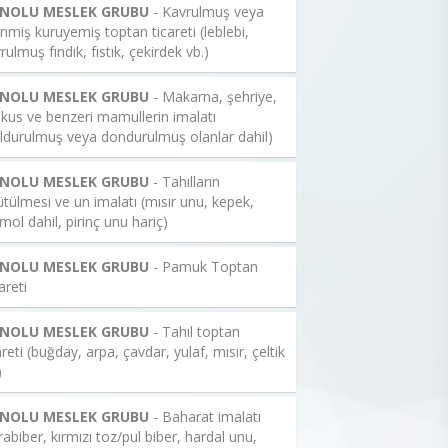
 NOLU MESLEK GRUBU
- Kavrulmuş veya
enmiş kuruyemiş toptan ticareti (leblebi,
rulmuş fındık, fıstık, çekirdek vb.)
 NOLU MESLEK GRUBU
- Makarna, şehriye,
kus ve benzeri mamullerin imalatı
ldurulmuş veya dondurulmuş olanlar dahil)
 NOLU MESLEK GRUBU
- Tahılların
tülmesi ve un imalatı (mısır unu, kepek,
mol dahil, pirinç unu hariç)
 NOLU MESLEK GRUBU
- Pamuk Toptan
areti
 NOLU MESLEK GRUBU
- Tahıl toptan
areti (buğday, arpa, çavdar, yulaf, mısır, çeltik
)
 NOLU MESLEK GRUBU
- Baharat imalatı
rabiber, kırmızı toz/pul biber, hardal unu,