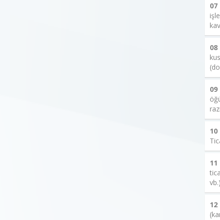
07
işl
kav
08
kus
(do
09
öğü
raz
10
Tic
11
tic
vb.
12
(ka