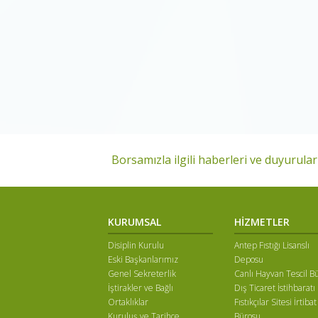
Borsamızla ilgili haberleri ve duyuruları
KURUMSAL
HİZMETLER
Disiplin Kurulu
Antep Fıstığı Lisanslı
Eski Başkanlarımız
Deposu
Genel Sekreterlik
Canlı Hayvan Tescil B
İştirakler ve Bağlı
Dış Ticaret İstihbaratı
Ortaklıklar
Fıstıkçılar Sitesi İrtibat
Kuruluş ve Tarihçe
Bürosu