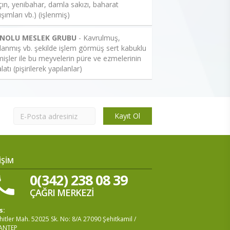
çın, yenibahar, damla sakızı, baharat
ışımları vb.) (işlenmiş)
 NOLU MESLEK GRUBU
- Kavrulmuş,
lanmış vb. şekilde işlem görmüş sert kabuklu
işler ile bu meyvelerin püre ve ezmelerinin
latı (pişirilerek yapılanlar)
Kayıt Ol
İŞİM
0(342) 238 08 39
ÇAĞRI MERKEZİ
s:
itler Mah. 52025 Sk. No: 8/A 27090 Şehitkamil /
ANTEP