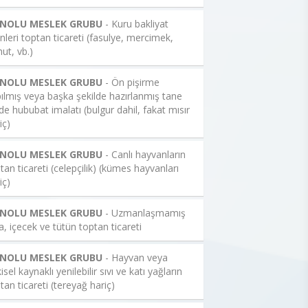
 NOLU MESLEK GRUBU
- Kuru bakliyat
nleri toptan ticareti (fasulye, mercimek,
ut, vb.)
 NOLU MESLEK GRUBU
- Ön pişirme
ılmış veya başka şekilde hazırlanmış tane
de hububat imalatı (bulgur dahil, fakat mısır
iç)
 NOLU MESLEK GRUBU
- Canlı hayvanların
tan ticareti (celepçilik) (kümes hayvanları
iç)
 NOLU MESLEK GRUBU
- Uzmanlaşmamış
a, içecek ve tütün toptan ticareti
 NOLU MESLEK GRUBU
- Hayvan veya
kisel kaynaklı yenilebilir sıvı ve katı yağların
tan ticareti (tereyağ hariç)