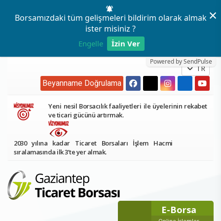
×
Borsamızdaki tüm gelişmeleri bildirim olarak almak
ister misiniz ?
Engelle
İzin Ver
Powered by SendPulse
TR
Beyanname Doğrulama
Yeni nesil Borsacılık faaliyetleri ile üyelerinin rekabet
ve ticari gücünü artırmak.
2030 yılına kadar Ticaret Borsaları İşlem Hacmi
sıralamasında ilk 3’te yer almak.
E-Borsa
Online İşlemler