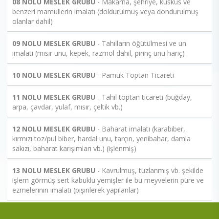
08 NOLU MESLEK GRUBU
- Makarna, şehriye, kuskus ve
benzeri mamullerin imalatı (doldurulmuş veya dondurulmuş
olanlar dahil)
09 NOLU MESLEK GRUBU
- Tahılların öğütülmesi ve un
imalatı (mısır unu, kepek, razmol dahil, pirinç unu hariç)
10 NOLU MESLEK GRUBU
- Pamuk Toptan Ticareti
11 NOLU MESLEK GRUBU
- Tahıl toptan ticareti (buğday,
arpa, çavdar, yulaf, mısır, çeltik vb.)
12 NOLU MESLEK GRUBU
- Baharat imalatı (karabiber,
kırmızı toz/pul biber, hardal unu, tarçın, yenibahar, damla
sakızı, baharat karışımları vb.) (işlenmiş)
13 NOLU MESLEK GRUBU
- Kavrulmuş, tuzlanmış vb. şekilde
işlem görmüş sert kabuklu yemişler ile bu meyvelerin püre ve
ezmelerinin imalatı (pişirilerek yapılanlar)