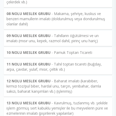
çekirdek vb.)
08 NOLU MESLEK GRUBU
- Makarna, şehriye, kuskus ve
benzeri mamullerin imalatı (doldurulmuş veya dondurulmuş
olanlar dahil)
09 NOLU MESLEK GRUBU
- Tahılların öğütülmesi ve un
imalatı (mısır unu, kepek, razmol dahil, pirinç unu hariç)
10 NOLU MESLEK GRUBU
- Pamuk Toptan Ticareti
11 NOLU MESLEK GRUBU
- Tahıl toptan ticareti (buğday,
arpa, çavdar, yulaf, mısır, çeltik vb.)
12 NOLU MESLEK GRUBU
- Baharat imalatı (karabiber,
kırmızı toz/pul biber, hardal unu, tarçın, yenibahar, damla
sakızı, baharat karışımları vb.) (işlenmiş)
13 NOLU MESLEK GRUBU
- Kavrulmuş, tuzlanmış vb. şekilde
işlem görmüş sert kabuklu yemişler ile bu meyvelerin püre ve
ezmelerinin imalatı (pişirilerek yapılanlar)