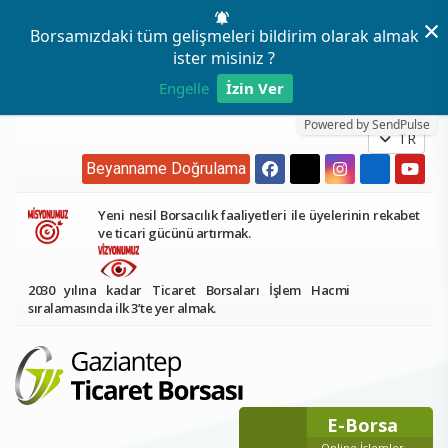
×
Borsamızdaki tüm gelişmeleri bildirim olarak almak
ister misiniz ?
Engelle
İzin Ver
Powered by SendPulse
TR
Beyanname Doğrulama
Yeni nesil Borsacılık faaliyetleri ile üyelerinin rekabet
ve ticari gücünü artırmak.
2030 yılına kadar Ticaret Borsaları İşlem Hacmi
sıralamasında ilk 3’te yer almak.
E-Borsa
Online İşlemler