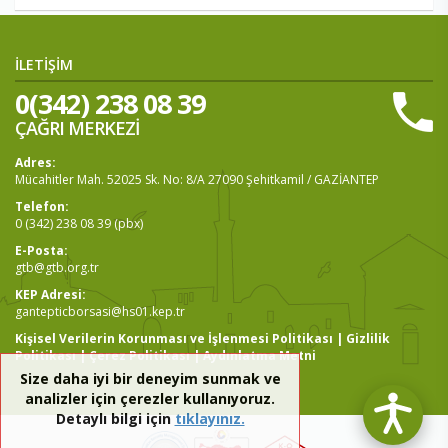
İLETİŞİM
0(342) 238 08 39
ÇAĞRI MERKEZİ
Adres:
Mücahitler Mah. 52025 Sk. No: 8/A 27090 Şehitkamil / GAZİANTEP
Telefon:
0 (342) 238 08 39 (pbx)
E-Posta:
gtb@gtb.org.tr
KEP Adresi:
gantepticborsasi@hs01.kep.tr
Kişisel Verilerin Korunması ve İşlenmesi Politikası
|
Gizlilik
Politikası
|
Çerez Politikası
|
Aydınlatma Metni
Size daha iyi bir deneyim sunmak ve
analizler için çerezler kullanıyoruz.
Detaylı bilgi için
tıklayınız.