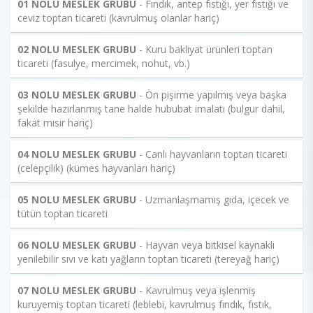
01 NOLU MESLEK GRUBU
- Fındık, antep fıstığı, yer fıstığı ve
ceviz toptan ticareti (kavrulmuş olanlar hariç)
02 NOLU MESLEK GRUBU
- Kuru bakliyat ürünleri toptan
ticareti (fasulye, mercimek, nohut, vb.)
03 NOLU MESLEK GRUBU
- Ön pişirme yapılmış veya başka
şekilde hazırlanmış tane halde hububat imalatı (bulgur dahil,
fakat mısır hariç)
04 NOLU MESLEK GRUBU
- Canlı hayvanların toptan ticareti
(celepçilik) (kümes hayvanları hariç)
05 NOLU MESLEK GRUBU
- Uzmanlaşmamış gıda, içecek ve
tütün toptan ticareti
06 NOLU MESLEK GRUBU
- Hayvan veya bitkisel kaynaklı
yenilebilir sıvı ve katı yağların toptan ticareti (tereyağ hariç)
07 NOLU MESLEK GRUBU
- Kavrulmuş veya işlenmiş
kuruyemiş toptan ticareti (leblebi, kavrulmuş fındık, fıstık,