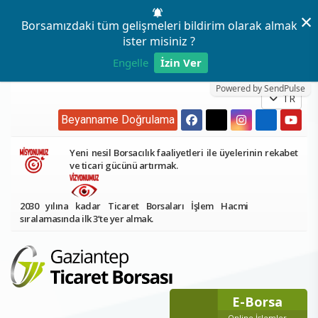
×
Borsamızdaki tüm gelişmeleri bildirim olarak almak
ister misiniz ?
Engelle
İzin Ver
Powered by SendPulse
TR
Beyanname Doğrulama
Yeni nesil Borsacılık faaliyetleri ile üyelerinin rekabet
ve ticari gücünü artırmak.
2030 yılına kadar Ticaret Borsaları İşlem Hacmi
sıralamasında ilk 3’te yer almak.
E-Borsa
Online İşlemler