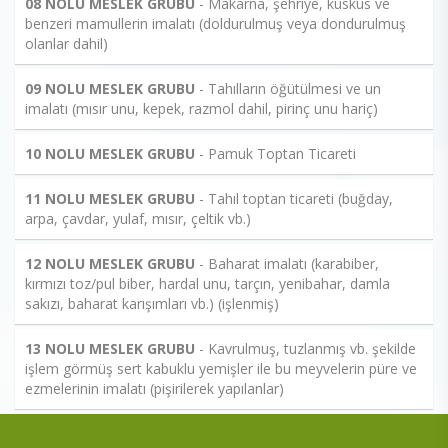
08 NOLU MESLEK GRUBU
- Makarna, şehriye, kuskus ve
benzeri mamullerin imalatı (doldurulmuş veya dondurulmuş
olanlar dahil)
09 NOLU MESLEK GRUBU
- Tahılların öğütülmesi ve un
imalatı (mısır unu, kepek, razmol dahil, pirinç unu hariç)
10 NOLU MESLEK GRUBU
- Pamuk Toptan Ticareti
11 NOLU MESLEK GRUBU
- Tahıl toptan ticareti (buğday,
arpa, çavdar, yulaf, mısır, çeltik vb.)
12 NOLU MESLEK GRUBU
- Baharat imalatı (karabiber,
kırmızı toz/pul biber, hardal unu, tarçın, yenibahar, damla
sakızı, baharat karışımları vb.) (işlenmiş)
13 NOLU MESLEK GRUBU
- Kavrulmuş, tuzlanmış vb. şekilde
işlem görmüş sert kabuklu yemişler ile bu meyvelerin püre ve
ezmelerinin imalatı (pişirilerek yapılanlar)