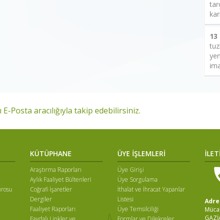
tar
kar
13
tuz
yem
ima
 E-Posta aracılığıyla takip edebilirsiniz.
KÜTÜPHANE
ÜYE İŞLEMLERİ
İLET
Araştırma Raporları
Üye Girişi
Aylık Faaliyet Bültenleri
Üye Sorgulama
ürosu
Coğrafi İşaretler
İthalat ve İhracat Yapanlar
Dergiler
Listesi
Adre
Faaliyet Raporları
Üye Temsilciliği
Mücah
GAZİ
Faydalı Linkler ve
Formlar ve Dilekçeler