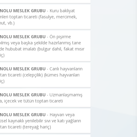
 NOLU MESLEK GRUBU
- Kuru bakliyat
nleri toptan ticareti (fasulye, mercimek,
ut, vb.)
 NOLU MESLEK GRUBU
- Ön pişirme
ılmış veya başka şekilde hazırlanmış tane
de hububat imalatı (bulgur dahil, fakat mısır
iç)
 NOLU MESLEK GRUBU
- Canlı hayvanların
tan ticareti (celepçilik) (kümes hayvanları
iç)
 NOLU MESLEK GRUBU
- Uzmanlaşmamış
a, içecek ve tütün toptan ticareti
 NOLU MESLEK GRUBU
- Hayvan veya
kisel kaynaklı yenilebilir sıvı ve katı yağların
tan ticareti (tereyağ hariç)