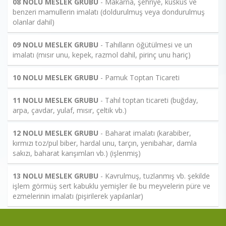
08 NOLU MESLEK GRUBU
- Makarna, şehriye, kuskus ve
benzeri mamullerin imalatı (doldurulmuş veya dondurulmuş
olanlar dahil)
09 NOLU MESLEK GRUBU
- Tahılların öğütülmesi ve un
imalatı (mısır unu, kepek, razmol dahil, pirinç unu hariç)
10 NOLU MESLEK GRUBU
- Pamuk Toptan Ticareti
11 NOLU MESLEK GRUBU
- Tahıl toptan ticareti (buğday,
arpa, çavdar, yulaf, mısır, çeltik vb.)
12 NOLU MESLEK GRUBU
- Baharat imalatı (karabiber,
kırmızı toz/pul biber, hardal unu, tarçın, yenibahar, damla
sakızı, baharat karışımları vb.) (işlenmiş)
13 NOLU MESLEK GRUBU
- Kavrulmuş, tuzlanmış vb. şekilde
işlem görmüş sert kabuklu yemişler ile bu meyvelerin püre ve
ezmelerinin imalatı (pişirilerek yapılanlar)