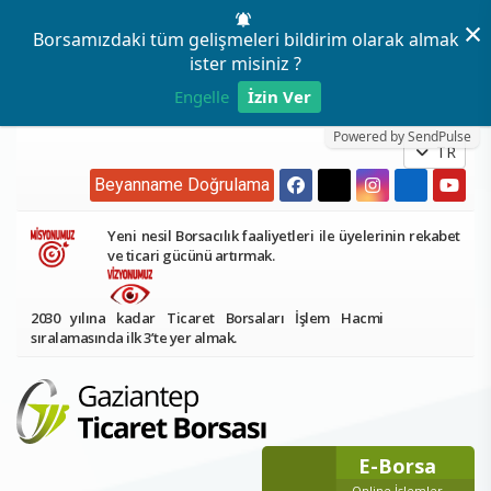
×
Borsamızdaki tüm gelişmeleri bildirim olarak almak
ister misiniz ?
Engelle
İzin Ver
Powered by SendPulse
TR
Beyanname Doğrulama
Yeni nesil Borsacılık faaliyetleri ile üyelerinin rekabet
ve ticari gücünü artırmak.
2030 yılına kadar Ticaret Borsaları İşlem Hacmi
sıralamasında ilk 3’te yer almak.
E-Borsa
Online İşlemler