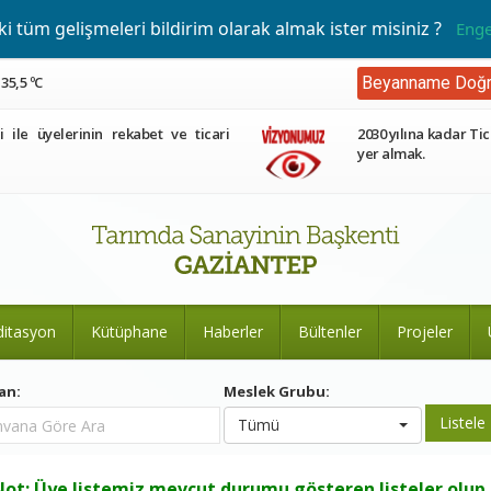
 tüm gelişmeleri bildirim olarak almak ister misiniz ?
Enge
35,5 ºC
Beyanname Doğr
ri ile üyelerinin rekabet ve ticari
2030 yılına kadar Tic
yer almak.
ditasyon
Kütüphane
Haberler
Bültenler
Projeler
an:
Meslek Grubu:
Tümü
ot: Üye listemiz mevcut durumu gösteren listeler olup