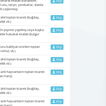
harat imalatı (karabiber,
Bilgi
al unu, tarçın, yenibahar, damla
b.) (işlenmiş)
ıl toptan ticareti (buğday,
Bilgi
ltik vb.)
n pişirme yapılmış veya başka
Bilgi
alde hububat imalatı (bulgur
ru bakliyat ürünleri toptan
Bilgi
 nohut, vb.)
ıl toptan ticareti (buğday,
Bilgi
ltik vb.)
lı hayvanların toptan ticareti
Bilgi
rı hariç)
ıl toptan ticareti (buğday,
Bilgi
ltik vb.)
lı hayvanların toptan ticareti
Bilgi
rı hariç)