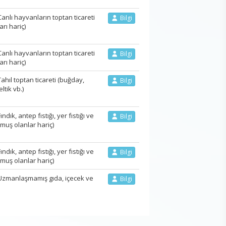
lı hayvanların toptan ticareti
Bilgi
rı hariç)
lı hayvanların toptan ticareti
Bilgi
rı hariç)
ıl toptan ticareti (buğday,
Bilgi
ltik vb.)
k, antep fıstığı, yer fıstığı ve
Bilgi
lmuş olanlar hariç)
k, antep fıstığı, yer fıstığı ve
Bilgi
lmuş olanlar hariç)
zmanlaşmamış gıda, içecek ve
Bilgi