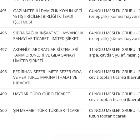
495
GAZİANTEP İLİ DAMIZLIK KOYUN KEÇİ
04 NOLU MESLEK GRUBU - Can
YETİŞTİRİCİLERİ BİRLİĞİ İKTİSADİ
(celepçilik) (kümes hayvanla
İŞLETMESİ
496
SİDRA SAĞLIK İNŞAAT VE HAYVANCILIK
04 NOLU MESLEK GRUBU - Can
SANAYİ VE TİCARET LİMİTED ŞİRKETİ
(celepçilik) (kümes hayvanla
497
AKDENİZ LABORATUAR SİSTEMLERİ
11 NOLU MESLEK GRUBU - Tah
TARIM ÜRÜNLERİ VE GIDA SANAYİ
arpa, çavdar, yulaf, mısır, çe
LİMİTED ŞİRKETİ
498
BEDİRHAN SEZER - METE SEZER GIDA
01 NOLU MESLEK GRUBU - Fındı
VE HER TÜRLÜ MAKİNA İTHALAT VE
ceviz toptan ticareti (kavru
İHRACATI
499
HAYDAR GÜRO-GÜRO TİCARET
01 NOLU MESLEK GRUBU - Fındı
ceviz toptan ticareti (kavru
500
ŞIH MEHMET TÜRK-TÜRKLER TİCARET
05 NOLU MESLEK GRUBU - U
tütün toptan ticareti