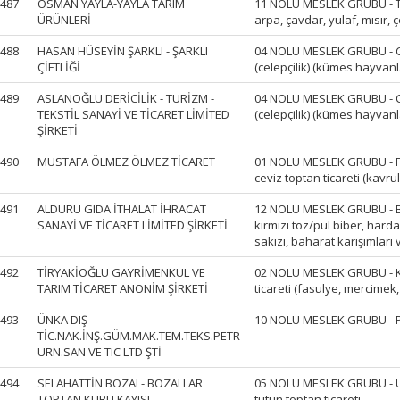
487
OSMAN YAYLA-YAYLA TARIM
11 NOLU MESLEK GRUBU - Tah
ÜRÜNLERİ
arpa, çavdar, yulaf, mısır, çe
488
HASAN HÜSEYİN ŞARKLI - ŞARKLI
04 NOLU MESLEK GRUBU - Can
ÇİFTLİĞİ
(celepçilik) (kümes hayvanla
489
ASLANOĞLU DERİCİLİK - TURİZM -
04 NOLU MESLEK GRUBU - Can
TEKSTİL SANAYİ VE TİCARET LİMİTED
(celepçilik) (kümes hayvanla
ŞİRKETİ
490
MUSTAFA ÖLMEZ ÖLMEZ TİCARET
01 NOLU MESLEK GRUBU - Fındı
ceviz toptan ticareti (kavru
491
ALDURU GIDA İTHALAT İHRACAT
12 NOLU MESLEK GRUBU - Ba
SANAYİ VE TİCARET LİMİTED ŞİRKETİ
kırmızı toz/pul biber, hard
sakızı, baharat karışımları v
492
TİRYAKİOĞLU GAYRİMENKUL VE
02 NOLU MESLEK GRUBU - Ku
TARIM TİCARET ANONİM ŞİRKETİ
ticareti (fasulye, mercimek,
493
ÜNKA DIŞ
10 NOLU MESLEK GRUBU - P
TİC.NAK.İNŞ.GÜM.MAK.TEM.TEKS.PETR
ÜRN.SAN VE TIC LTD ŞTİ
494
SELAHATTİN BOZAL- BOZALLAR
05 NOLU MESLEK GRUBU - U
TOPTAN KURU KAYISI
tütün toptan ticareti