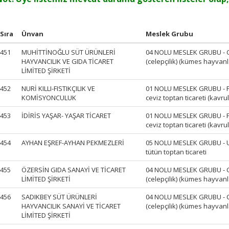
Sıra
Ünvan
Meslek Grubu
451
MUHİTTİNOĞLU SÜT ÜRÜNLERİ
04 NOLU MESLEK GRUBU - Can
HAYVANCILIK VE GIDA TİCARET
(celepçilik) (kümes hayvanla
LİMİTED ŞİRKETİ
452
NURİ KILLI-FISTIKÇILIK VE
01 NOLU MESLEK GRUBU - Fındı
KOMİSYONCULUK
ceviz toptan ticareti (kavru
453
İDİRİS YAŞAR- YAŞAR TİCARET
01 NOLU MESLEK GRUBU - Fındı
ceviz toptan ticareti (kavru
454
AYHAN EŞREF-AYHAN PEKMEZLERİ
05 NOLU MESLEK GRUBU - U
tütün toptan ticareti
455
ÖZERSİN GIDA SANAYİ VE TİCARET
04 NOLU MESLEK GRUBU - Can
LİMİTED ŞİRKETİ
(celepçilik) (kümes hayvanla
456
SADIKBEY SÜT ÜRÜNLERİ
04 NOLU MESLEK GRUBU - Can
HAYVANCILIK SANAYİ VE TİCARET
(celepçilik) (kümes hayvanla
LİMİTED ŞİRKETİ