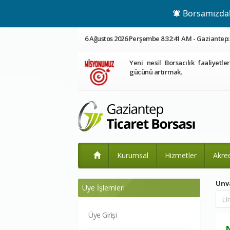
Borsamızdaki
6 Ağustos 2026 Perşembe 8:32:42 AM - Gaziantep: 
Yeni nesil Borsacılık faaliyetle
gücünü artırmak.
Kurumsal
Hizmetler
Akre
Unv
Üye İşlemleri
Üye Girişi
N