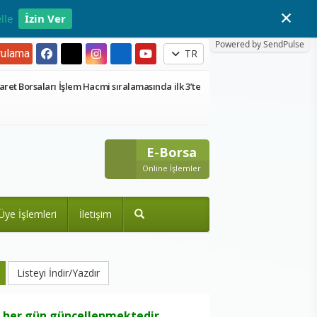
×
lle
İzin Ver
Powered by SendPulse
ulama
TR
aret Borsaları İşlem Hacmi sıralamasında ilk 3’te
E-Borsa
Online İşlemler
Üye İşlemleri
İletişim
, her gün güncellenmektedir.