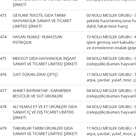
ŞİRKETİ
473
GEYLANİ TEKSTİL GIDA TARIM
03 NOLU MESLEK GRUBU - Ö
HAYVANCILIK SANAYİ VE TİCARET
şekilde hazırlanmış tane h
LİMİTED ŞİRKETİ
dahil, fakat mısır hariç)
474
HASAN YILMAZ- YILMAZSAN
13 NOLU MESLEK GRUBU - Ka
FISTIKÇILIK
işlem görmüş sert kabuklu 
ve ezmelerinin imalatı (pişi
475
MEKSÜT GIDA HAYVANCILIK İNŞAAT
04 NOLU MESLEK GRUBU - Can
SANAYİ VE TİCARET LİMİTED ŞİRKETİ
(celepçilik) (kümes hayvanla
476
SAİT ÖZKAN-ZİRAİ ÇİFTÇİ
11 NOLU MESLEK GRUBU - Tah
arpa, çavdar, yulaf, mısır, çe
477
AHMET BAYRAKTAR - KARABİBER
04 NOLU MESLEK GRUBU - Can
BESİCİLİK VE SÜT ÜRÜNLERİ
(celepçilik) (kümes hayvanla
478
ALİ YILMAZ ET VE ET ÜRÜNLERİ GIDA
04 NOLU MESLEK GRUBU - Can
SANAYİ İÇ VE DIŞ TİCARET LİMİTED
(celepçilik) (kümes hayvanla
ŞİRKETİ
479
TABURLAR TARIM ÜRÜNLERİ GIDA
11 NOLU MESLEK GRUBU - Tah
SANAYİ VE TİCARET LİMİTED ŞİRKETİ
arpa, çavdar, yulaf, mısır, çe