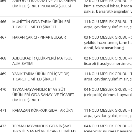
465
ARİFOĞLU BAHARAT VE GIDA SANAYİ
12 NOLU MESLEK GRUBU - Ba
LİMİTED ŞİRKETİ NURDAĞI ŞUBESİ
kırmızı toz/pul biber, hard
sakızı, baharat karışımları v
466
MUHİTTİN GIDA TARIM ÜRÜNLERİ
11 NOLU MESLEK GRUBU - Tah
TİCARET LİMİTED ŞİRKETİ
arpa, çavdar, yulaf, mısır, çe
467
HAKAN ÇAKICI - PINAR BULGUR
03 NOLU MESLEK GRUBU - Ö
şekilde hazırlanmış tane h
dahil, fakat mısır hariç)
468
ABDÜLKADİR ÇELİK-YERLİ MAHSÜL
02 NOLU MESLEK GRUBU - Ku
ALIM SATIMI
ticareti (fasulye, mercimek,
469
YANIK TARIM ÜRÜNLERİ İÇ VE DIŞ
11 NOLU MESLEK GRUBU - Tah
TİCARET LİMİTED ŞİRKETİ
arpa, çavdar, yulaf, mısır, çe
470
TEVKA HAYVANCILIK ET VE SÜT
04 NOLU MESLEK GRUBU - Can
ÜRÜNLERİ GIDA SANAYİ VE TİCARET
(celepçilik) (kümes hayvanla
LİMİTED ŞİRKETİ
471
RAMAZAN KÖK-KÖK GIDA TAR ÜRN
11 NOLU MESLEK GRUBU - Tah
arpa, çavdar, yulaf, mısır, çe
472
TERMA HAYVANCILIK GIDA İNŞAAT
04 NOLU MESLEK GRUBU - Can
TEKSTİL SANAYİ VE TİCARET LİMİTED
(celepçilik) (kümes hayvanla