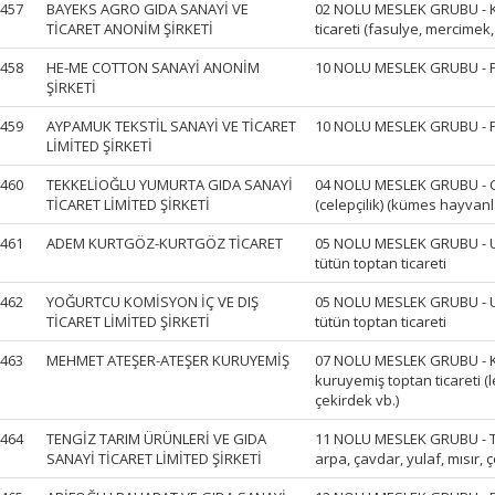
457
BAYEKS AGRO GIDA SANAYİ VE
02 NOLU MESLEK GRUBU - Ku
TİCARET ANONİM ŞİRKETİ
ticareti (fasulye, mercimek,
458
HE-ME COTTON SANAYİ ANONİM
10 NOLU MESLEK GRUBU - P
ŞİRKETİ
459
AYPAMUK TEKSTİL SANAYİ VE TİCARET
10 NOLU MESLEK GRUBU - P
LİMİTED ŞİRKETİ
460
TEKKELİOĞLU YUMURTA GIDA SANAYİ
04 NOLU MESLEK GRUBU - Can
TİCARET LİMİTED ŞİRKETİ
(celepçilik) (kümes hayvanla
461
ADEM KURTGÖZ-KURTGÖZ TİCARET
05 NOLU MESLEK GRUBU - U
tütün toptan ticareti
462
YOĞURTCU KOMİSYON İÇ VE DIŞ
05 NOLU MESLEK GRUBU - U
TİCARET LİMİTED ŞİRKETİ
tütün toptan ticareti
463
MEHMET ATEŞER-ATEŞER KURUYEMİŞ
07 NOLU MESLEK GRUBU - K
kuruyemiş toptan ticareti (le
çekirdek vb.)
464
TENGİZ TARIM ÜRÜNLERİ VE GIDA
11 NOLU MESLEK GRUBU - Tah
SANAYİ TİCARET LİMİTED ŞİRKETİ
arpa, çavdar, yulaf, mısır, çe