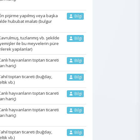
n pişirme yapılmış veya başka
Bilgi
alde hububat imalatı (bulgur
vrulmuş, tuzlanmış vb. şekilde
Bilgi
yemişler ile bu meyvelerin püre
rilerek yapılanlar)
lı hayvanların toptan ticareti
Bilgi
rı hariç)
ıl toptan ticareti (buğday,
Bilgi
ltik vb.)
lı hayvanların toptan ticareti
Bilgi
rı hariç)
lı hayvanların toptan ticareti
Bilgi
rı hariç)
ıl toptan ticareti (buğday,
Bilgi
ltik vb.)