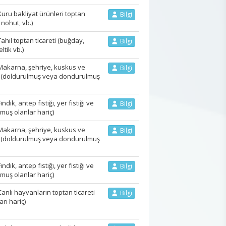
ru bakliyat ürünleri toptan
Bilgi
 nohut, vb.)
ıl toptan ticareti (buğday,
Bilgi
ltik vb.)
akarna, şehriye, kuskus ve
Bilgi
ı (doldurulmuş veya dondurulmuş
k, antep fıstığı, yer fıstığı ve
Bilgi
lmuş olanlar hariç)
akarna, şehriye, kuskus ve
Bilgi
ı (doldurulmuş veya dondurulmuş
k, antep fıstığı, yer fıstığı ve
Bilgi
lmuş olanlar hariç)
lı hayvanların toptan ticareti
Bilgi
rı hariç)