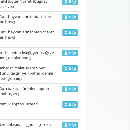
ıl toptan ticareti (buğday,
Bilgi
ltik vb.)
lı hayvanların toptan ticareti
Bilgi
rı hariç)
lı hayvanların toptan ticareti
Bilgi
rı hariç)
k, antep fıstığı, yer fıstığı ve
Bilgi
lmuş olanlar hariç)
harat imalatı (karabiber,
Bilgi
al unu, tarçın, yenibahar, damla
b.) (işlenmiş)
ru bakliyat ürünleri toptan
Bilgi
 nohut, vb.)
amuk Toptan Ticareti
Bilgi
zmanlaşmamış gıda, içecek ve
Bilgi