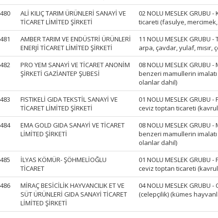
480
ALİ KILIÇ TARIM ÜRÜNLERİ SANAYİ VE
02 NOLU MESLEK GRUBU - Ku
TİCARET LİMİTED ŞİRKETİ
ticareti (fasulye, mercimek,
481
AMBER TARIM VE ENDÜSTRİ ÜRÜNLERİ
11 NOLU MESLEK GRUBU - Tah
ENERJİ TİCARET LİMİTED ŞİRKETİ
arpa, çavdar, yulaf, mısır, çe
482
PRO YEM SANAYİ VE TİCARET ANONİM
08 NOLU MESLEK GRUBU - M
ŞİRKETİ GAZİANTEP ŞUBESİ
benzeri mamullerin imalat
olanlar dahil)
483
FISTIKELİ GIDA TEKSTİL SANAYİ VE
01 NOLU MESLEK GRUBU - Fındı
TİCARET LİMİTED ŞİRKETİ
ceviz toptan ticareti (kavru
484
EMA GOLD GIDA SANAYİ VE TİCARET
08 NOLU MESLEK GRUBU - M
LİMİTED ŞİRKETİ
benzeri mamullerin imalat
olanlar dahil)
485
İLYAS KÖMÜR- ŞÖHMELİOĞLU
01 NOLU MESLEK GRUBU - Fındı
TİCARET
ceviz toptan ticareti (kavru
486
MİRAÇ BESİCİLİK HAYVANCILIK ET VE
04 NOLU MESLEK GRUBU - Can
SÜT ÜRÜNLERİ GIDA SANAYİ TİCARET
(celepçilik) (kümes hayvanla
LİMİTED ŞİRKETİ