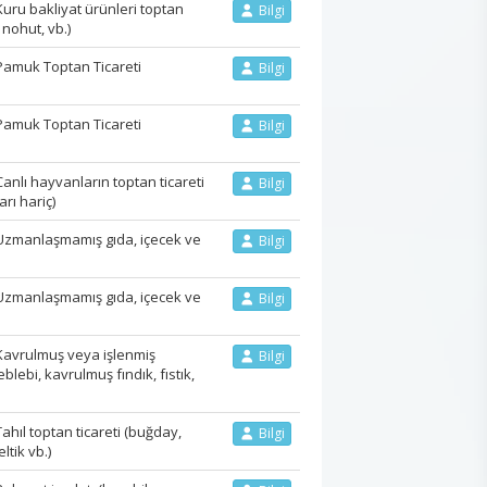
ru bakliyat ürünleri toptan
Bilgi
 nohut, vb.)
amuk Toptan Ticareti
Bilgi
amuk Toptan Ticareti
Bilgi
lı hayvanların toptan ticareti
Bilgi
rı hariç)
zmanlaşmamış gıda, içecek ve
Bilgi
zmanlaşmamış gıda, içecek ve
Bilgi
avrulmuş veya işlenmiş
Bilgi
blebi, kavrulmuş fındık, fıstık,
ıl toptan ticareti (buğday,
Bilgi
ltik vb.)