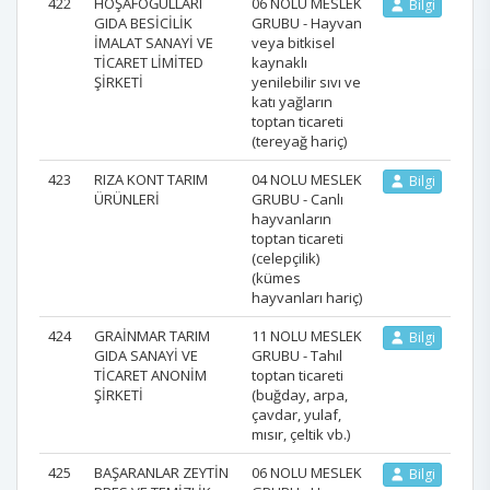
422
HOŞAFOĞULLARI
06 NOLU MESLEK
Bilgi
GIDA BESİCİLİK
GRUBU - Hayvan
İMALAT SANAYİ VE
veya bitkisel
TİCARET LİMİTED
kaynaklı
ŞİRKETİ
yenilebilir sıvı ve
katı yağların
toptan ticareti
(tereyağ hariç)
423
RIZA KONT TARIM
04 NOLU MESLEK
Bilgi
ÜRÜNLERİ
GRUBU - Canlı
hayvanların
toptan ticareti
(celepçilik)
(kümes
hayvanları hariç)
424
GRAİNMAR TARIM
11 NOLU MESLEK
Bilgi
GIDA SANAYİ VE
GRUBU - Tahıl
TİCARET ANONİM
toptan ticareti
ŞİRKETİ
(buğday, arpa,
çavdar, yulaf,
mısır, çeltik vb.)
425
BAŞARANLAR ZEYTİN
06 NOLU MESLEK
Bilgi