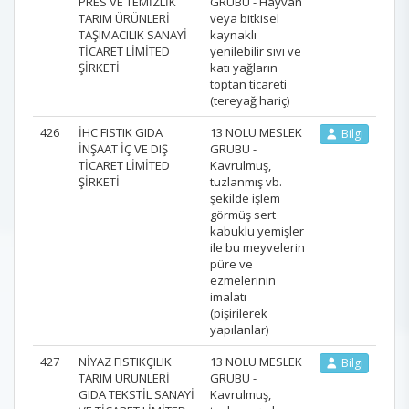
PRES VE TEMİZLİK
GRUBU - Hayvan
TARIM ÜRÜNLERİ
veya bitkisel
TAŞIMACILIK SANAYİ
kaynaklı
TİCARET LİMİTED
yenilebilir sıvı ve
ŞİRKETİ
katı yağların
toptan ticareti
(tereyağ hariç)
426
İHC FISTIK GIDA
13 NOLU MESLEK
Bilgi
İNŞAAT İÇ VE DIŞ
GRUBU -
TİCARET LİMİTED
Kavrulmuş,
ŞİRKETİ
tuzlanmış vb.
şekilde işlem
görmüş sert
kabuklu yemişler
ile bu meyvelerin
püre ve
ezmelerinin
imalatı
(pişirilerek
yapılanlar)
427
NİYAZ FISTIKÇILIK
13 NOLU MESLEK
Bilgi
TARIM ÜRÜNLERİ
GRUBU -
GIDA TEKSTİL SANAYİ
Kavrulmuş,