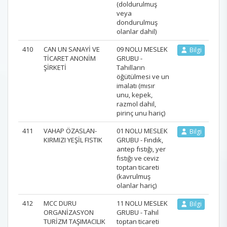
(doldurulmuş
veya
dondurulmuş
olanlar dahil)
410
CAN UN SANAYİ VE
09 NOLU MESLEK
Bilgi
TİCARET ANONİM
GRUBU -
ŞİRKETİ
Tahılların
öğütülmesi ve un
imalatı (mısır
unu, kepek,
razmol dahil,
pirinç unu hariç)
411
VAHAP ÖZASLAN-
01 NOLU MESLEK
Bilgi
KIRMIZI YEŞİL FISTIK
GRUBU - Fındık,
antep fıstığı, yer
fıstığı ve ceviz
toptan ticareti
(kavrulmuş
olanlar hariç)
412
MCC DURU
11 NOLU MESLEK
Bilgi
ORGANİZASYON
GRUBU - Tahıl
TURİZM TAŞIMACILIK
toptan ticareti