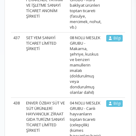
VE İŞLETME SANAYİ
bakliyat ürünleri
TİCARET ANONİM
toptan ticareti
ŞİRKETİ
(fasulye,
mercimek, nohut,
vb.)
437
SET YEM SANAYİ
08 NOLU MESLEK
Bilgi
TİCARET LİMİTED
GRUBU -
ŞİRKETİ
Makarna,
şehriye, kuskus
ve benzeri
mamullerin
imalatı
(doldurulmuş
veya
dondurulmuş
olanlar dahil)
438
ENVER ÖZBAY SÜT VE
04 NOLU MESLEK
Bilgi
SÜT ÜRÜNLERİ
GRUBU - Canlı
HAYVANCILIK ZİRAAT
hayvanların
GIDA TURİZM SANAYİ
toptan ticareti
TİCARET LİMİTED
(celepçilik)
ŞİRKETİ
(kümes
hayvanları hariç)