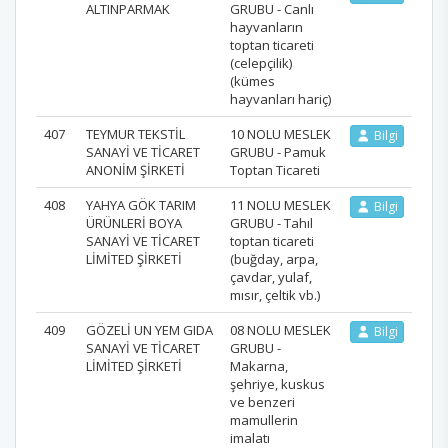
ALTINPARMAK
GRUBU - Canlı
hayvanların
toptan ticareti
(celepçilik)
(kümes
hayvanları hariç)
407
TEYMUR TEKSTİL
10 NOLU MESLEK
Bilgi
SANAYİ VE TİCARET
GRUBU - Pamuk
ANONİM ŞİRKETİ
Toptan Ticareti
408
YAHYA GÖK TARIM
11 NOLU MESLEK
Bilgi
ÜRÜNLERİ BOYA
GRUBU - Tahıl
SANAYİ VE TİCARET
toptan ticareti
LİMİTED ŞİRKETİ
(buğday, arpa,
çavdar, yulaf,
mısır, çeltik vb.)
409
GÖZELİ UN YEM GIDA
08 NOLU MESLEK
Bilgi
SANAYİ VE TİCARET
GRUBU -
LİMİTED ŞİRKETİ
Makarna,
şehriye, kuskus
ve benzeri
mamullerin
imalatı