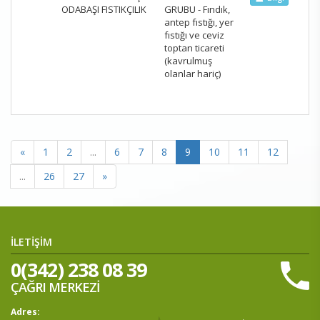
ODABAŞI FISTIKÇILIK
GRUBU - Fındık,
antep fıstığı, yer
fıstığı ve ceviz
toptan ticareti
(kavrulmuş
olanlar hariç)
«
1
2
...
6
7
8
9
10
11
12
...
26
27
»
İLETİŞİM
0(342) 238 08 39
ÇAĞRI MERKEZİ
Adres: