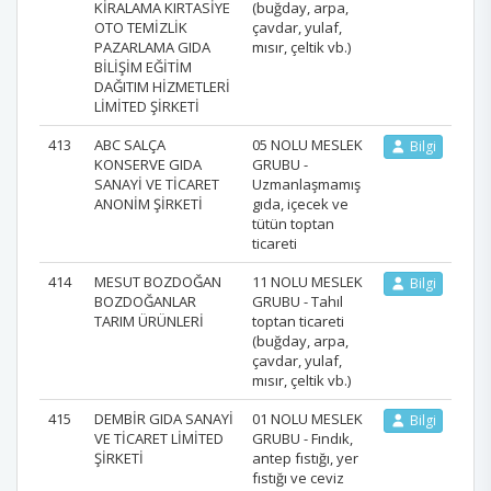
KİRALAMA KIRTASİYE
(buğday, arpa,
OTO TEMİZLİK
çavdar, yulaf,
PAZARLAMA GIDA
mısır, çeltik vb.)
BİLİŞİM EĞİTİM
DAĞITIM HİZMETLERİ
LİMİTED ŞİRKETİ
413
ABC SALÇA
05 NOLU MESLEK
Bilgi
KONSERVE GIDA
GRUBU -
SANAYİ VE TİCARET
Uzmanlaşmamış
ANONİM ŞİRKETİ
gıda, içecek ve
tütün toptan
ticareti
414
MESUT BOZDOĞAN
11 NOLU MESLEK
Bilgi
BOZDOĞANLAR
GRUBU - Tahıl
TARIM ÜRÜNLERİ
toptan ticareti
(buğday, arpa,
çavdar, yulaf,
mısır, çeltik vb.)
415
DEMBİR GIDA SANAYİ
01 NOLU MESLEK
Bilgi
VE TİCARET LİMİTED
GRUBU - Fındık,
ŞİRKETİ
antep fıstığı, yer
fıstığı ve ceviz