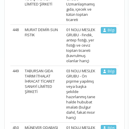
LİMİTED ŞİRKETİ
Uzmanlaşmamış
gıda, içecek ve
tütün toptan
ticareti
448
MURAT DEMİR-SUN
01 NOLU MESLEK
Bilgi
FISTIK
GRUBU - Fındık,
antep fıstığı, yer
fıstığı ve ceviz
toptan ticareti
(kavrulmuş
olanlar hariç)
449
TABURSAN GIDA
03 NOLU MESLEK
Bilgi
TARIM İTHALAT
GRUBU - Ön
İHRACAT TİCARET
pişirme yapılmış
SANAYİ LİMİTED
veya başka
ŞİRKETİ
şekilde
hazırlanmış tane
halde hububat
imalatı (bulgur
dahil, fakat mısır
hariç)
450
MÜNEVER ODABAŞI
01 NOLU MESLEK
Bilgi