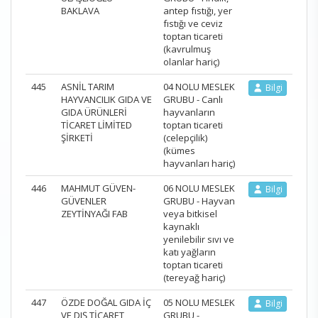
BAKLAVA
antep fıstığı, yer
fıstığı ve ceviz
toptan ticareti
(kavrulmuş
olanlar hariç)
445
ASNİL TARIM
04 NOLU MESLEK
Bilgi
HAYVANCILIK GIDA VE
GRUBU - Canlı
GIDA ÜRÜNLERİ
hayvanların
TİCARET LİMİTED
toptan ticareti
ŞİRKETİ
(celepçilik)
(kümes
hayvanları hariç)
446
MAHMUT GÜVEN-
06 NOLU MESLEK
Bilgi
GÜVENLER
GRUBU - Hayvan
ZEYTİNYAĞI FAB
veya bitkisel
kaynaklı
yenilebilir sıvı ve
katı yağların
toptan ticareti
(tereyağ hariç)
447
ÖZDE DOĞAL GIDA İÇ
05 NOLU MESLEK
Bilgi
VE DIŞ TİCARET
GRUBU -