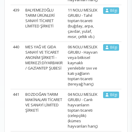
439
BALYEMEZOĞLU
11 NOLU MESLEK
Bilgi
TARIM ÜRÜNLERİ
GRUBU - Tahıl
SANAYİ TİCARET
toptan ticareti
LİMİTED ŞİRKETİ
(buğday, arpa,
çavdar, yulaf,
mısır, çeltik vb.)
440
MES YAĞ VE GIDA
06 NOLU MESLEK
Bilgi
SANAYİ VE TİCARET
GRUBU - Hayvan
ANONİM ŞİRKETİ -
veya bitkisel
MERKEZİ:DİYARBAKIR
kaynaklı
/ GAZİANTEP ŞUBESİ
yenilebilir sıvı ve
katı yağların
toptan ticareti
(tereyağ hariç)
441
BOZDOĞAN TARIM
04 NOLU MESLEK
Bilgi
MAKİNALARI TİCARET
GRUBU - Canlı
VE SANAYİ LİMİTED
hayvanların
ŞİRKETİ
toptan ticareti
(celepçilik)
(kümes
hayvanları hariç)