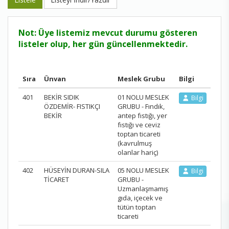
Not: Üye listemiz mevcut durumu gösteren
listeler olup, her gün güncellenmektedir.
Sıra
Ünvan
Meslek Grubu
Bilgi
401
BEKİR SIDIK
01 NOLU MESLEK
Bilgi
ÖZDEMİR- FISTIKÇI
GRUBU - Fındık,
BEKİR
antep fıstığı, yer
fıstığı ve ceviz
toptan ticareti
(kavrulmuş
olanlar hariç)
402
HÜSEYİN DURAN-SILA
05 NOLU MESLEK
Bilgi
TİCARET
GRUBU -
Uzmanlaşmamış
gıda, içecek ve
tütün toptan
ticareti