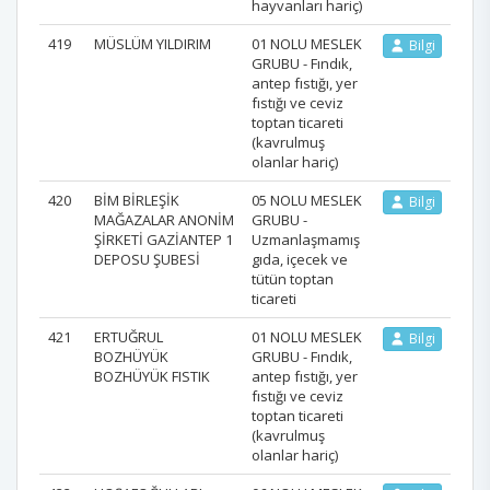
hayvanları hariç)
419
MÜSLÜM YILDIRIM
01 NOLU MESLEK
Bilgi
GRUBU - Fındık,
antep fıstığı, yer
fıstığı ve ceviz
toptan ticareti
(kavrulmuş
olanlar hariç)
420
BİM BİRLEŞİK
05 NOLU MESLEK
Bilgi
MAĞAZALAR ANONİM
GRUBU -
ŞİRKETİ GAZİANTEP 1
Uzmanlaşmamış
DEPOSU ŞUBESİ
gıda, içecek ve
tütün toptan
ticareti
421
ERTUĞRUL
01 NOLU MESLEK
Bilgi
BOZHÜYÜK
GRUBU - Fındık,
BOZHÜYÜK FISTIK
antep fıstığı, yer
fıstığı ve ceviz
toptan ticareti
(kavrulmuş
olanlar hariç)