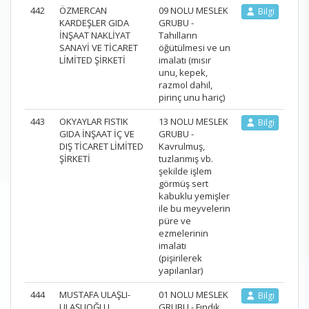
442
ÖZMERCAN
09 NOLU MESLEK
Bilgi
KARDEŞLER GIDA
GRUBU -
İNŞAAT NAKLİYAT
Tahılların
SANAYİ VE TİCARET
öğütülmesi ve un
LİMİTED ŞİRKETİ
imalatı (mısır
unu, kepek,
razmol dahil,
pirinç unu hariç)
443
OKYAYLAR FISTIK
13 NOLU MESLEK
Bilgi
GIDA İNŞAAT İÇ VE
GRUBU -
DIŞ TİCARET LİMİTED
Kavrulmuş,
ŞİRKETİ
tuzlanmış vb.
şekilde işlem
görmüş sert
kabuklu yemişler
ile bu meyvelerin
püre ve
ezmelerinin
imalatı
(pişirilerek
yapılanlar)
444
MUSTAFA ULAŞLI-
01 NOLU MESLEK
Bilgi
ULAŞLIOĞLU
GRUBU - Fındık,