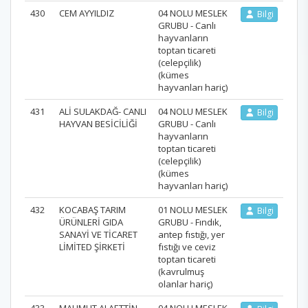
430
CEM AYYILDIZ
04 NOLU MESLEK
Bilgi
GRUBU - Canlı
hayvanların
toptan ticareti
(celepçilik)
(kümes
hayvanları hariç)
431
ALİ SULAKDAĞ- CANLI
04 NOLU MESLEK
Bilgi
HAYVAN BESİCİLİĞİ
GRUBU - Canlı
hayvanların
toptan ticareti
(celepçilik)
(kümes
hayvanları hariç)
432
KOCABAŞ TARIM
01 NOLU MESLEK
Bilgi
ÜRÜNLERİ GIDA
GRUBU - Fındık,
SANAYİ VE TİCARET
antep fıstığı, yer
LİMİTED ŞİRKETİ
fıstığı ve ceviz
toptan ticareti
(kavrulmuş
olanlar hariç)
433
MAHMUT ALAETTİN
04 NOLU MESLEK