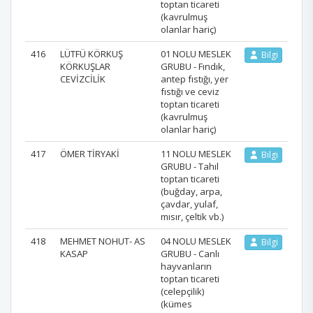
toptan ticareti
(kavrulmuş
olanlar hariç)
416
LÜTFÜ KÖRKUŞ
01 NOLU MESLEK
Bilgi
KÖRKUŞLAR
GRUBU - Fındık,
CEVİZCİLİK
antep fıstığı, yer
fıstığı ve ceviz
toptan ticareti
(kavrulmuş
olanlar hariç)
417
ÖMER TİRYAKİ
11 NOLU MESLEK
Bilgi
GRUBU - Tahıl
toptan ticareti
(buğday, arpa,
çavdar, yulaf,
mısır, çeltik vb.)
418
MEHMET NOHUT- AS
04 NOLU MESLEK
Bilgi
KASAP
GRUBU - Canlı
hayvanların
toptan ticareti
(celepçilik)
(kümes