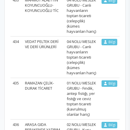
Bilgi
KOYUNCUOĞLU-
GRUBU - Canlı
KOYUNCUOĞLU TİC
hayvanların
toptan ticareti
(celepçilik)
(kümes
hayvanları hariç)
434
VEDAT PELTEK DERİ
04 NOLU MESLEK
Bilgi
VE DERİ ÜRÜNLERİ
GRUBU - Canlı
hayvanların
toptan ticareti
(celepçilik)
(kümes
hayvanları hariç)
435
RAMAZAN ÇELİK-
01 NOLU MESLEK
Bilgi
DURAK TİCARET
GRUBU - Fındık,
antep fıstığı, yer
fıstığı ve ceviz
toptan ticareti
(kavrulmuş
olanlar hariç)
436
ARASA GIDA
02 NOLU MESLEK
Bilgi
PERAKENDE YATIRIM
GRUBU - Kuru