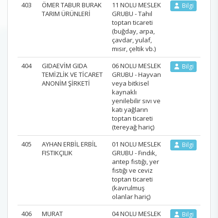
403
ÖMER TABUR BURAK
11 NOLU MESLEK
Bilgi
TARIM ÜRÜNLERİ
GRUBU - Tahıl
toptan ticareti
(buğday, arpa,
çavdar, yulaf,
mısır, çeltik vb.)
404
GIDAEVİM GIDA
06 NOLU MESLEK
Bilgi
TEMİZLİK VE TİCARET
GRUBU - Hayvan
ANONİM ŞİRKETİ
veya bitkisel
kaynaklı
yenilebilir sıvı ve
katı yağların
toptan ticareti
(tereyağ hariç)
405
AYHAN ERBİL ERBİL
01 NOLU MESLEK
Bilgi
FISTIKÇILIK
GRUBU - Fındık,
antep fıstığı, yer
fıstığı ve ceviz
toptan ticareti
(kavrulmuş
olanlar hariç)
406
MURAT
04 NOLU MESLEK
Bilgi