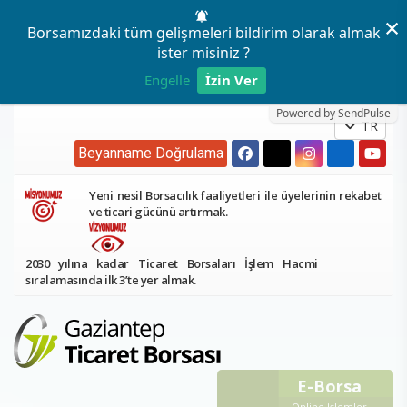
×
Borsamızdaki tüm gelişmeleri bildirim olarak almak
ister misiniz ?
Engelle
İzin Ver
Powered by SendPulse
TR
Beyanname Doğrulama
Yeni nesil Borsacılık faaliyetleri ile üyelerinin rekabet
ve ticari gücünü artırmak.
2030 yılına kadar Ticaret Borsaları İşlem Hacmi
sıralamasında ilk 3’te yer almak.
E-Borsa
Online İşlemler