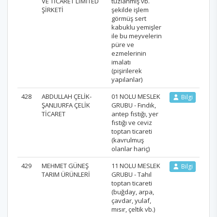
VE TİCARET LİMİTED
tuzlanmış vb.
ŞİRKETİ
şekilde işlem
görmüş sert
kabuklu yemişler
ile bu meyvelerin
püre ve
ezmelerinin
imalatı
(pişirilerek
yapılanlar)
428
ABDULLAH ÇELİK-
01 NOLU MESLEK
Bilgi
ŞANLIURFA ÇELİK
GRUBU - Fındık,
TİCARET
antep fıstığı, yer
fıstığı ve ceviz
toptan ticareti
(kavrulmuş
olanlar hariç)
429
MEHMET GÜNEŞ
11 NOLU MESLEK
Bilgi
TARIM ÜRÜNLERİ
GRUBU - Tahıl
toptan ticareti
(buğday, arpa,
çavdar, yulaf,
mısır, çeltik vb.)